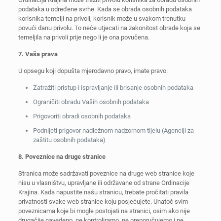
podataka u određene svrhe. Kada se obrada osobnih podataka
korisnika temelji na privoli, korisnik može u svakom trenutku
povući danu privolu. To neće utjecati na zakonitost obrade koja se
temeljila na privoli prije nego li je ona povučena.
7. Vaša prava
U opsegu koji dopušta mjerodavno pravo, imate pravo:
Zatražiti pristup i ispravljanje ili brisanje osobnih podataka
Ograničiti obradu Vaših osobnih podataka
Prigovoriti obradi osobnih podataka
Podnijeti prigovor nadležnom nadzornom tijelu (Agenciji za
zaštitu osobnih podataka)
8. Poveznice na druge stranice
Stranica može sadržavati poveznice na druge web stranice koje
nisu u vlasništvu, upravljane ili održavane od strane Ordinacije
Krajina. Kada napustite našu stranicu, trebate pročitati pravila
privatnosti svake web stranice koju posjećujete. Unatoč svim
poveznicama koje bi mogle postojati na stranici, osim ako nije
drugačije navedeno, ne kontroliramo, ne preporučujemo i ne