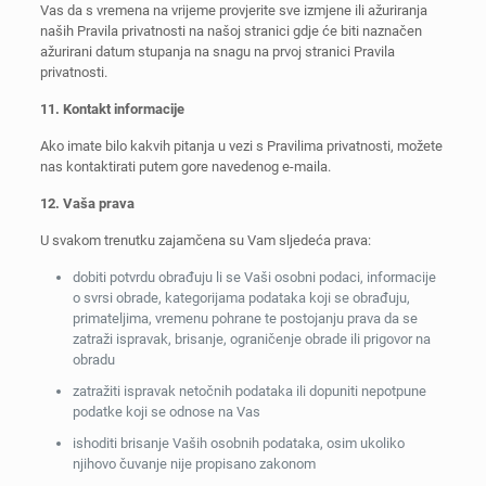
Vas da s vremena na vrijeme provjerite sve izmjene ili ažuriranja
naših Pravila privatnosti na našoj stranici gdje će biti naznačen
ažurirani datum stupanja na snagu na prvoj stranici Pravila
privatnosti.
11. Kontakt informacije
Ako imate bilo kakvih pitanja u vezi s Pravilima privatnosti, možete
nas kontaktirati putem gore navedenog e-maila.
12. Vaša prava
U svakom trenutku zajamčena su Vam sljedeća prava:
dobiti potvrdu obrađuju li se Vaši osobni podaci, informacije
o svrsi obrade, kategorijama podataka koji se obrađuju,
primateljima, vremenu pohrane te postojanju prava da se
zatraži ispravak, brisanje, ograničenje obrade ili prigovor na
obradu
zatražiti ispravak netočnih podataka ili dopuniti nepotpune
podatke koji se odnose na Vas
ishoditi brisanje Vaših osobnih podataka, osim ukoliko
njihovo čuvanje nije propisano zakonom