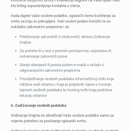
koristimo isključivo za brži i kvalitetniji odgovor na Vaše upite i radi
što bržeg uspostavljanja kontakta s Vama.
Kada dajete Vaše osobne podatke, ograničit ćemo korištenje za
svrhu za koju su prikupljeni. Vaši osobni podaci koristit će se
sukladno zakonskim propisima i za:
Pridržavanje zakonskih (i strukovnih) obveza Ordinacije
Krajina
Za potrebe ili u vezi s pravnim postupcima, uspostavu ili
ostvarivanje zakonskih prava
Slanje obavijesti ili poziva putem e-maila u skladu s
odgovarajućim zakonskim propisima
Proslijeđivanje osobnih podataka informatičkoj tvrtki koja
održava web stranicu i koja je potpisnik Izjave o čuvanju
tajnosti osobnih podataka te hosting tvrtki koja podržava
lokaciju stranice
6. Zadržavanje osobnih podataka
Ordinacija Krajina će obrađivati Vaše osobne podatke samo za
vrijeme potrebno za postizanje opisanih svrha.
Ordinacija Krajina može tražiti privolu korisnika za obradu osobnih