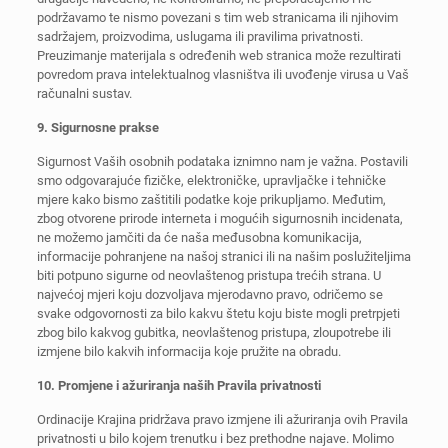
podržavamo te nismo povezani s tim web stranicama ili njihovim
sadržajem, proizvodima, uslugama ili pravilima privatnosti.
Preuzimanje materijala s određenih web stranica može rezultirati
povredom prava intelektualnog vlasništva ili uvođenje virusa u Vaš
računalni sustav.
9. Sigurnosne prakse
Sigurnost Vaših osobnih podataka iznimno nam je važna. Postavili
smo odgovarajuće fizičke, elektroničke, upravljačke i tehničke
mjere kako bismo zaštitili podatke koje prikupljamo. Međutim,
zbog otvorene prirode interneta i mogućih sigurnosnih incidenata,
ne možemo jamčiti da će naša međusobna komunikacija,
informacije pohranjene na našoj stranici ili na našim poslužiteljima
biti potpuno sigurne od neovlaštenog pristupa trećih strana. U
najvećoj mjeri koju dozvoljava mjerodavno pravo, odričemo se
svake odgovornosti za bilo kakvu štetu koju biste mogli pretrpjeti
zbog bilo kakvog gubitka, neovlaštenog pristupa, zloupotrebe ili
izmjene bilo kakvih informacija koje pružite na obradu.
10. Promjene i ažuriranja naših Pravila privatnosti
Ordinacije Krajina pridržava pravo izmjene ili ažuriranja ovih Pravila
privatnosti u bilo kojem trenutku i bez prethodne najave. Molimo